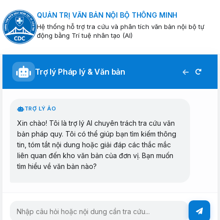
QUẢN TRỊ VĂN BẢN NỘI BỘ THÔNG MINH
Hệ thống hỗ trợ tra cứu và phân tích văn bản nội bộ tự
động bằng Trí tuệ nhân tạo (AI)
Trợ lý Pháp lý & Văn bản
TRỢ LÝ ẢO
Xin chào! Tôi là trợ lý AI chuyên trách tra cứu văn
bản pháp quy. Tôi có thể giúp bạn tìm kiếm thông
tin, tóm tắt nội dung hoặc giải đáp các thắc mắc
liên quan đến kho văn bản của đơn vị. Bạn muốn
tìm hiểu về văn bản nào?