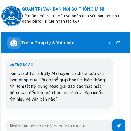
QUẢN TRỊ VĂN BẢN NỘI BỘ THÔNG MINH
Hệ thống hỗ trợ tra cứu và phân tích văn bản nội bộ tự
động bằng Trí tuệ nhân tạo (AI)
Trợ lý Pháp lý & Văn bản
TRỢ LÝ ẢO
Xin chào! Tôi là trợ lý AI chuyên trách tra cứu văn
bản pháp quy. Tôi có thể giúp bạn tìm kiếm thông
tin, tóm tắt nội dung hoặc giải đáp các thắc mắc
liên quan đến kho văn bản của đơn vị. Bạn muốn
tìm hiểu về văn bản nào?