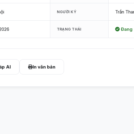
ội
Trần Tha
NGƯỜI KÝ
2026
Đang 
TRẠNG THÁI
áp AI
In văn bản